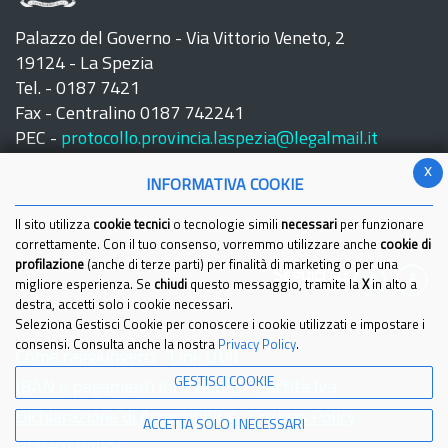
Palazzo del Governo - Via Vittorio Veneto, 2
19124 - La Spezia
Tel. - 0187 7421
Fax - Centralino 0187 742241
PEC -
protocollo.provincia.laspezia@legalmail.it
x
INFORMATIVA COOKIE
Il sito utilizza
cookie tecnici
o tecnologie simili
necessari
per funzionare
correttamente. Con il tuo consenso, vorremmo utilizzare anche
cookie di
profilazione
(anche di terze parti) per finalità di marketing o per una
Seguici su:
migliore esperienza. Se
chiudi
questo messaggio, tramite la
X
in alto a
destra, accetti solo i cookie necessari.
Seleziona Gestisci Cookie per conoscere i cookie utilizzati e impostare i
consensi. Consulta anche la nostra
Privacy Policy
.
Come raggiungerci
Link Utili
GESTISCI COOKIE
IBAN e pagamenti informatici
Partita Iva
Dichiarazione di Accessibilita'
Cookies Policy
ACCETTA SOLO I NECESSARI