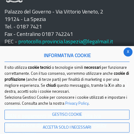
Palazzo del Governo - Via Vittorio Veneto, 2
19124 - La Spezia
Tel. - 0187 7421
Fax - Centralino 0187 742241
PEC -
protocollo.provincia.laspezia@legalmail.it
x
INFORMATIVA COOKIE
Il sito utilizza
cookie tecnici
o tecnologie simili
necessari
per funzionare
correttamente. Con il tuo consenso, vorremmo utilizzare anche
cookie di
profilazione
(anche di terze parti) per finalità di marketing o per una
Seguici su:
migliore esperienza. Se
chiudi
questo messaggio, tramite la
X
in alto a
destra, accetti solo i cookie necessari.
Seleziona Gestisci Cookie per conoscere i cookie utilizzati e impostare i
consensi. Consulta anche la nostra
Privacy Policy
.
Come raggiungerci
Link Utili
GESTISCI COOKIE
IBAN e pagamenti informatici
Partita Iva
Dichiarazione di Accessibilita'
Cookies Policy
ACCETTA SOLO I NECESSARI