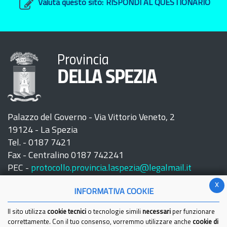
Valuta questo sito:
RISPONDI AL QUESTIONARIO
Provincia
DELLA SPEZIA
Palazzo del Governo - Via Vittorio Veneto, 2
19124 - La Spezia
Tel. - 0187 7421
Fax - Centralino 0187 742241
PEC -
protocollo.provincia.laspezia@legalmail.it
x
INFORMATIVA COOKIE
Il sito utilizza
cookie tecnici
o tecnologie simili
necessari
per funzionare
correttamente. Con il tuo consenso, vorremmo utilizzare anche
cookie di