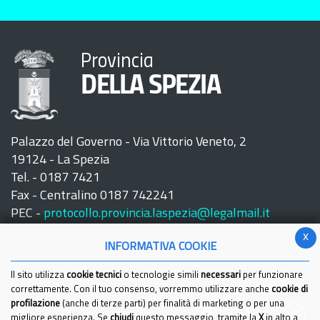
Provincia
DELLA SPEZIA
Palazzo del Governo - Via Vittorio Veneto, 2
19124 - La Spezia
Tel. - 0187 7421
Fax - Centralino 0187 742241
PEC -
protocollo.provincia.laspezia@legalmail.it
x
INFORMATIVA COOKIE
Il sito utilizza
cookie tecnici
o tecnologie simili
necessari
per funzionare
correttamente. Con il tuo consenso, vorremmo utilizzare anche
cookie di
profilazione
(anche di terze parti) per finalità di marketing o per una
Seguici su:
migliore esperienza. Se
chiudi
questo messaggio, tramite la
X
in alto a