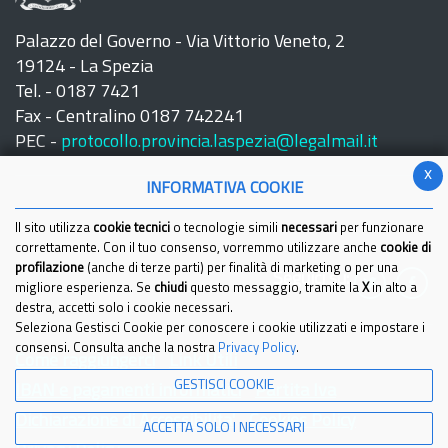
Palazzo del Governo - Via Vittorio Veneto, 2
19124 - La Spezia
Tel. - 0187 7421
Fax - Centralino 0187 742241
PEC -
protocollo.provincia.laspezia@legalmail.it
x
INFORMATIVA COOKIE
Il sito utilizza
cookie tecnici
o tecnologie simili
necessari
per funzionare
correttamente. Con il tuo consenso, vorremmo utilizzare anche
cookie di
profilazione
(anche di terze parti) per finalità di marketing o per una
Seguici su:
migliore esperienza. Se
chiudi
questo messaggio, tramite la
X
in alto a
destra, accetti solo i cookie necessari.
Seleziona Gestisci Cookie per conoscere i cookie utilizzati e impostare i
consensi. Consulta anche la nostra
Privacy Policy
.
Come raggiungerci
Link Utili
GESTISCI COOKIE
IBAN e pagamenti informatici
Partita Iva
Dichiarazione di Accessibilita'
Cookies Policy
ACCETTA SOLO I NECESSARI