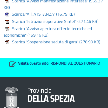
Scarica "Avviso manifestazione interesse"
(565.37
KB)
Scarica "All. A ISTANZA"
(16.79 KB)
Scarica "Istruzioni operative Sintel"
(271.46 KB)
Scarica "Avviso apertura offerte tecniche ed
economiche"
(159.16 KB)
Scarica "Sospensione seduta di gara"
(278.99 KB)
Valuta questo sito:
RISPONDI AL QUESTIONARIO
Provincia
DELLA SPEZIA