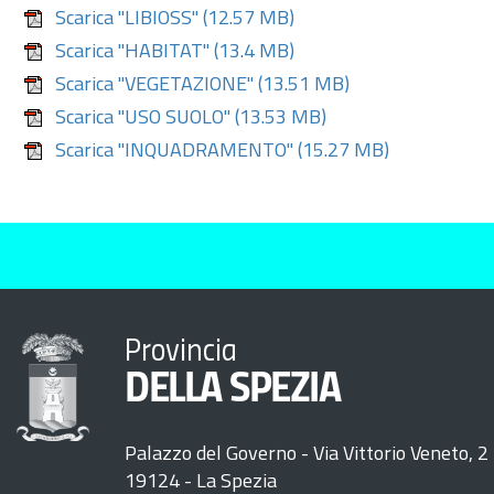
Scarica "LIBIOSS"
(12.57 MB)
Scarica "HABITAT"
(13.4 MB)
Scarica "VEGETAZIONE"
(13.51 MB)
Scarica "USO SUOLO"
(13.53 MB)
Scarica "INQUADRAMENTO"
(15.27 MB)
Provincia
DELLA SPEZIA
Palazzo del Governo - Via Vittorio Veneto, 2
19124 - La Spezia