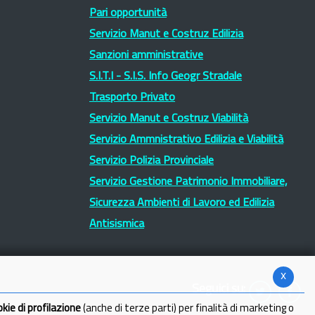
Pari opportunità
Servizio Manut e Costruz Edilizia
Sanzioni amministrative
S.I.T.I - S.I.S. Info Geogr Stradale
Trasporto Privato
Servizio Manut e Costruz Viabilità
Servizio Ammnistrativo Edilizia e Viabilità
Servizio Polizia Provinciale
Servizio Gestione Patrimonio Immobiliare,
Sicurezza Ambienti di Lavoro ed Edilizia
Antisismica
x
Seguici su:
okie di profilazione
(anche di terze parti) per finalità di marketing o