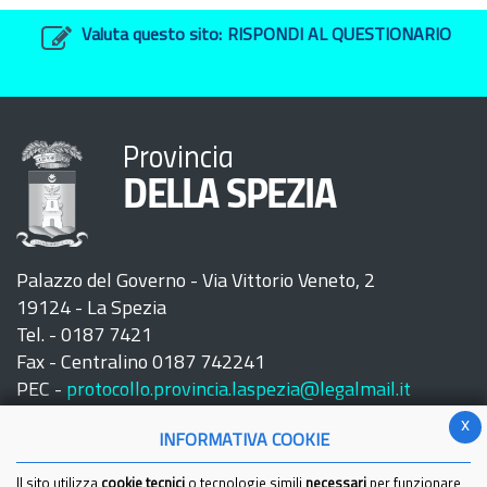
Valuta questo sito:
RISPONDI AL QUESTIONARIO
Provincia
DELLA SPEZIA
Palazzo del Governo - Via Vittorio Veneto, 2
19124 - La Spezia
Tel. - 0187 7421
Fax - Centralino 0187 742241
PEC -
protocollo.provincia.laspezia@legalmail.it
x
INFORMATIVA COOKIE
Il sito utilizza
cookie tecnici
o tecnologie simili
necessari
per funzionare