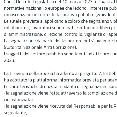
Con il Decreto Legislativo del 10 marzo 2023,
n.
24, in at
normative nazionali o europee che ledono l'interesse pubbl
conoscenza in un contesto lavorativo pubblico (whistlebl
Le tutele previste si applicano a coloro che segnalano viol
collaboratori, lavoratori subordinati e autonomi, liberi pro
di amministrazione, direzione, controllo, vigilanza o rap
La segnalazione da parte del lavoratore potrà avvenire t
(Autorità Nazionale Anti Corruzione).
I soggetti del settore pubblico sono tenuti ad attivare i 
2023.
La Provincia della Spezia ha aderito al progetto Whistleb
ha adottato la piattaforma informatica prevista per ademp
Le caratteristiche di questa modalità di segnalazione sono
· la segnalazione viene fatta attraverso la compilazione 
circostanziata;
· la segnalazione viene ricevuta dal Responsabile per la P
segnalante;