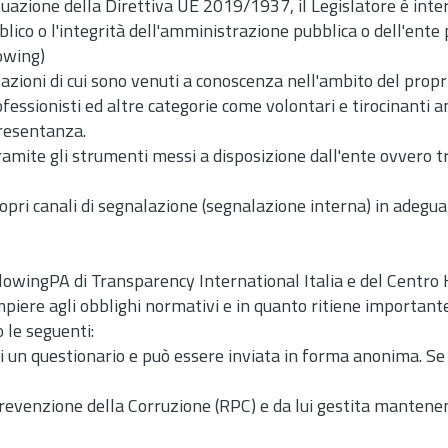
tuazione della Direttiva UE 2019/1937, il Legislatore è inter
ico o l'integrità dell'amministrazione pubblica o dell'ente p
owing)
azioni di cui sono venuti a conoscenza nell'ambito del propri
fessionisti ed altre categorie come volontari e tirocinanti an
presentanza.
ramite gli strumenti messi a disposizione dall'ente ovvero
propri canali di segnalazione (segnalazione interna) in adeg
lowingPA di Transparency International Italia e del Centro H
iere agli obblighi normativi e in quanto ritiene importante
 le seguenti:
di un questionario e può essere inviata in forma anonima. S
revenzione della Corruzione (RPC) e da lui gestita mantenend