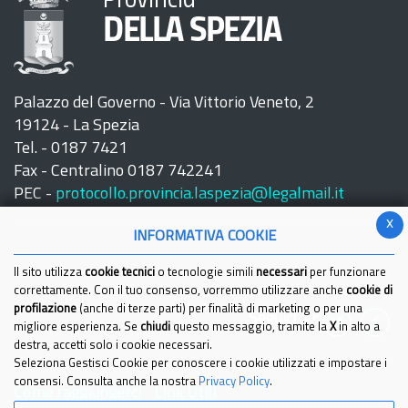
Provincia
DELLA SPEZIA
Palazzo del Governo - Via Vittorio Veneto, 2
19124 - La Spezia
Tel. - 0187 7421
Fax - Centralino 0187 742241
PEC -
protocollo.provincia.laspezia@legalmail.it
x
INFORMATIVA COOKIE
Il sito utilizza
cookie tecnici
o tecnologie simili
necessari
per funzionare
correttamente. Con il tuo consenso, vorremmo utilizzare anche
cookie di
profilazione
(anche di terze parti) per finalità di marketing o per una
Seguici su:
migliore esperienza. Se
chiudi
questo messaggio, tramite la
X
in alto a
destra, accetti solo i cookie necessari.
Seleziona Gestisci Cookie per conoscere i cookie utilizzati e impostare i
consensi. Consulta anche la nostra
Privacy Policy
.
Come raggiungerci
Link Utili