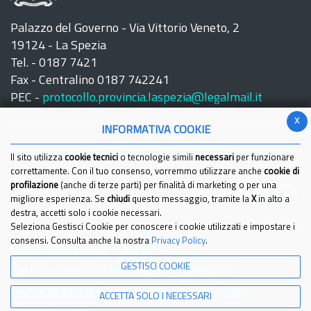
Palazzo del Governo - Via Vittorio Veneto, 2
19124 - La Spezia
Tel. - 0187 7421
Fax - Centralino 0187 742241
PEC -
protocollo.provincia.laspezia@legalmail.it
x
INFORMATIVA COOKIE
Il sito utilizza
cookie tecnici
o tecnologie simili
necessari
per funzionare
correttamente. Con il tuo consenso, vorremmo utilizzare anche
cookie di
profilazione
(anche di terze parti) per finalità di marketing o per una
Seguici su:
migliore esperienza. Se
chiudi
questo messaggio, tramite la
X
in alto a
destra, accetti solo i cookie necessari.
Seleziona Gestisci Cookie per conoscere i cookie utilizzati e impostare i
consensi. Consulta anche la nostra
Privacy Policy
.
Come raggiungerci
Link Utili
GESTISCI COOKIE
IBAN e pagamenti informatici
Partita Iva
Dichiarazione di Accessibilita'
Cookies Policy
ACCETTA SOLO I NECESSARI