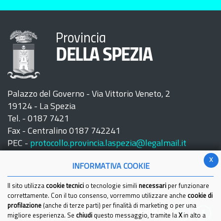
Provincia
DELLA SPEZIA
Palazzo del Governo - Via Vittorio Veneto, 2
19124 - La Spezia
Tel. - 0187 7421
Fax - Centralino 0187 742241
PEC -
protocollo.provincia.laspezia@legalmail.it
x
INFORMATIVA COOKIE
Il sito utilizza
cookie tecnici
o tecnologie simili
necessari
per funzionare
correttamente. Con il tuo consenso, vorremmo utilizzare anche
cookie di
profilazione
(anche di terze parti) per finalità di marketing o per una
Seguici su:
migliore esperienza. Se
chiudi
questo messaggio, tramite la
X
in alto a