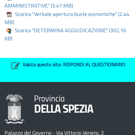
AMMINISTRATIVE"
(3.41 MB)
Scarica "Verbale apertura buste economiche"
(2.44
MB)
Scarica "DETERMINA AGGIUDICAZIONE"
(302.16
KB)
Valuta questo sito:
RISPONDI AL QUESTIONARIO
Provincia
DELLA SPEZIA
Palazzo del Governo - Via Vittorio Veneto, 2