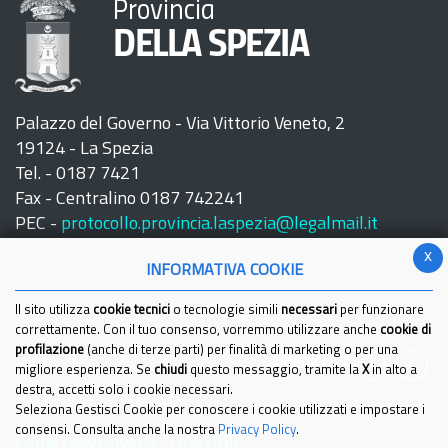
Provincia
DELLA SPEZIA
Palazzo del Governo - Via Vittorio Veneto, 2
19124 - La Spezia
Tel. - 0187 7421
Fax - Centralino 0187 742241
PEC -
protocollo.provincia.laspezia@legalmail.it
x
INFORMATIVA COOKIE
Il sito utilizza
cookie tecnici
o tecnologie simili
necessari
per funzionare
correttamente. Con il tuo consenso, vorremmo utilizzare anche
cookie di
profilazione
(anche di terze parti) per finalità di marketing o per una
Seguici su:
migliore esperienza. Se
chiudi
questo messaggio, tramite la
X
in alto a
destra, accetti solo i cookie necessari.
Seleziona Gestisci Cookie per conoscere i cookie utilizzati e impostare i
consensi. Consulta anche la nostra
Privacy Policy
.
Come raggiungerci
Link Utili