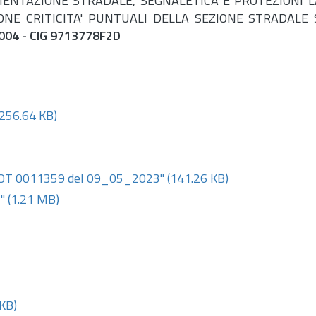
ENTAZIONE STRADALE, SEGNALETICA E PROTEZIONI L
IONE CRITICITA' PUNTUALI DELLA SEZIONE STRADALE
04 - CIG 9713778F2D
256.64 KB)
OT 0011359 del 09_05_2023"
(141.26 KB)
"
(1.21 MB)
KB)