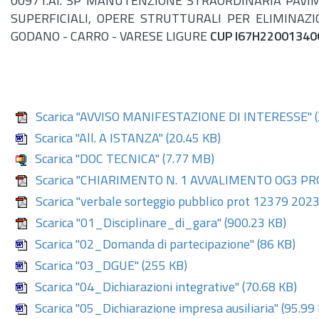
00971.AI. SP MANUTENZIONE STRAORDINARIA PAVIM
SUPERFICIALI, OPERE STRUTTURALI PER ELIMINAZ
GODANO - CARRO - VARESE LIGURE
CUP I67H220013400
Scarica "AVVISO MANIFESTAZIONE DI INTERESSE"
(
Scarica "All. A ISTANZA"
(20.45 KB)
Scarica "DOC TECNICA"
(7.77 MB)
Scarica "CHIARIMENTO N. 1 AVVALIMENTO OG3 PR
Scarica "verbale sorteggio pubblico prot 12379 2023
Scarica "01_Disciplinare_di_gara"
(900.23 KB)
Scarica "02_Domanda di partecipazione"
(86 KB)
Scarica "03_DGUE"
(255 KB)
Scarica "04_Dichiarazioni integrative"
(70.68 KB)
Scarica "05_Dichiarazione impresa ausiliaria"
(95.99 