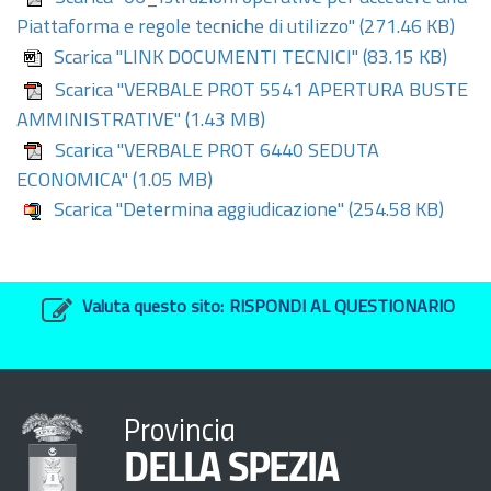
Piattaforma e regole tecniche di utilizzo"
(271.46 KB)
Scarica "LINK DOCUMENTI TECNICI"
(83.15 KB)
Scarica "VERBALE PROT 5541 APERTURA BUSTE
AMMINISTRATIVE"
(1.43 MB)
Scarica "VERBALE PROT 6440 SEDUTA
ECONOMICA"
(1.05 MB)
Scarica "Determina aggiudicazione"
(254.58 KB)
Valuta questo sito:
RISPONDI AL QUESTIONARIO
Provincia
DELLA SPEZIA