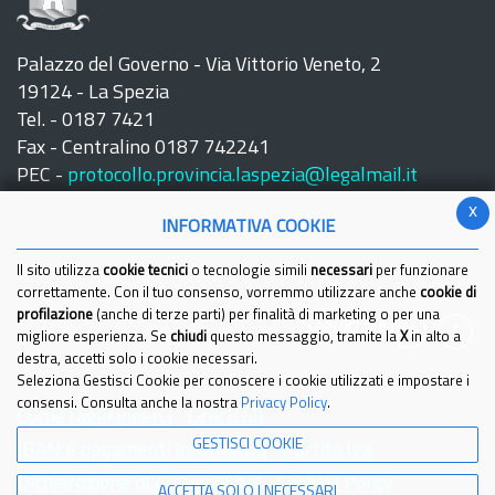
Palazzo del Governo - Via Vittorio Veneto, 2
19124 - La Spezia
Tel. - 0187 7421
Fax - Centralino 0187 742241
PEC -
protocollo.provincia.laspezia@legalmail.it
x
INFORMATIVA COOKIE
Il sito utilizza
cookie tecnici
o tecnologie simili
necessari
per funzionare
correttamente. Con il tuo consenso, vorremmo utilizzare anche
cookie di
profilazione
(anche di terze parti) per finalità di marketing o per una
Seguici su:
migliore esperienza. Se
chiudi
questo messaggio, tramite la
X
in alto a
destra, accetti solo i cookie necessari.
Seleziona Gestisci Cookie per conoscere i cookie utilizzati e impostare i
consensi. Consulta anche la nostra
Privacy Policy
.
Come raggiungerci
Link Utili
GESTISCI COOKIE
IBAN e pagamenti informatici
Partita Iva
Dichiarazione di Accessibilita'
Cookies Policy
ACCETTA SOLO I NECESSARI