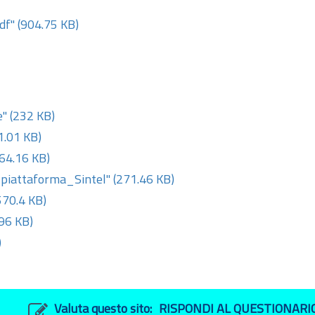
df"
(904.75 KB)
e"
(232 KB)
1.01 KB)
64.16 KB)
piattaforma_Sintel"
(271.46 KB)
570.4 KB)
96 KB)
)
Valuta questo sito:
RISPONDI AL QUESTIONARI