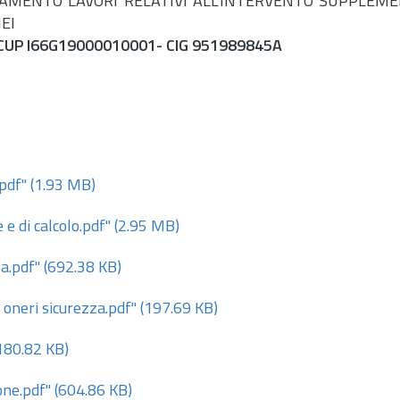
DAMENTO LAVORI RELATIVI ALL'INTERVENTO SUPPLEMEN
EI
CUP I66G19000010001- CIG 951989845A
pdf"
(1.93 MB)
e di calcolo.pdf"
(2.95 MB)
ta.pdf"
(692.38 KB)
oneri sicurezza.pdf"
(197.69 KB)
180.82 KB)
one.pdf"
(604.86 KB)