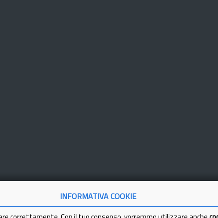
INFORMATIVA COOKIE
are correttamente. Con il tuo consenso, vorremmo utilizzare anche
co