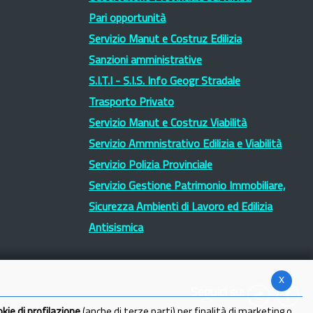
Pari opportunità
Servizio Manut e Costruz Edilizia
Sanzioni amministrative
S.I.T.I - S.I.S. Info Geogr Stradale
Trasporto Privato
Servizio Manut e Costruz Viabilità
Servizio Ammnistrativo Edilizia e Viabilità
Servizio Polizia Provinciale
Servizio Gestione Patrimonio Immobiliare,
Sicurezza Ambienti di Lavoro ed Edilizia
Antisismica
x
Seguici su:
okie di profilazione
(anche di terze parti) per finalità di marketing o