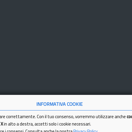
INFORMATIVA COOKIE
are correttamente. Con il tuo consenso, vorremmo utilizzare anche
co
a
X
in alto a destra, accetti solo i cookie necessari.
are i consensi. Consulta anche la nostra
Privacy Policy
.