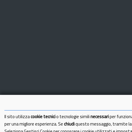
Il sito utilizza
cookie tecnici
o tecnologie simili
necessari
per funzion
per una migliore esperienza. Se
chiudi
questo messaggio, tramite l
Seleziona Gestisci Cookie per conoscere i cookie utilizzati e impost