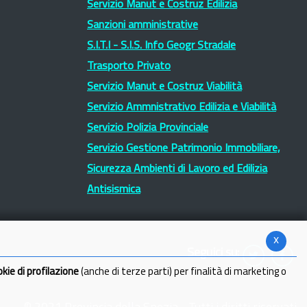
Servizio Manut e Costruz Edilizia
Sanzioni amministrative
S.I.T.I - S.I.S. Info Geogr Stradale
Trasporto Privato
Servizio Manut e Costruz Viabilità
Servizio Ammnistrativo Edilizia e Viabilità
Servizio Polizia Provinciale
Servizio Gestione Patrimonio Immobiliare,
Sicurezza Ambienti di Lavoro ed Edilizia
Antisismica
x
Seguici su:
okie di profilazione
(anche di terze parti) per finalità di marketing o