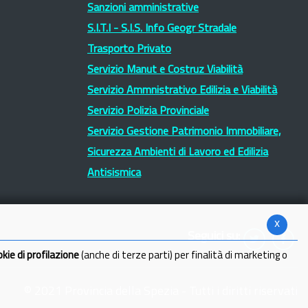
Sanzioni amministrative
S.I.T.I - S.I.S. Info Geogr Stradale
Trasporto Privato
Servizio Manut e Costruz Viabilità
Servizio Ammnistrativo Edilizia e Viabilità
Servizio Polizia Provinciale
Servizio Gestione Patrimonio Immobiliare,
Sicurezza Ambienti di Lavoro ed Edilizia
Antisismica
x
Seguici su:
okie di profilazione
(anche di terze parti) per finalità di marketing o
© 2021 Provincia della Spezia - Tutti i diritti riservati