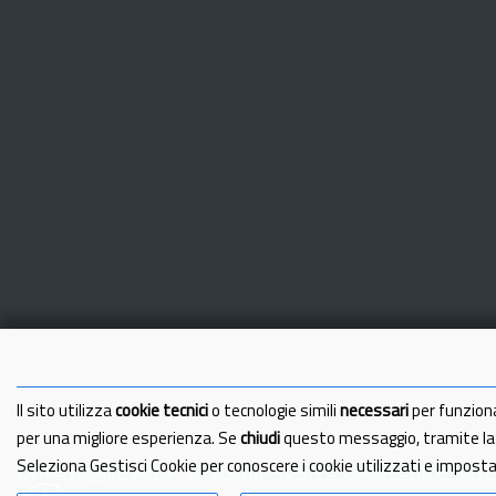
Il sito utilizza
cookie tecnici
o tecnologie simili
necessari
per funzion
per una migliore esperienza. Se
chiudi
questo messaggio, tramite l
Seleziona Gestisci Cookie per conoscere i cookie utilizzati e impost
Come raggiungerci
Link Utili
IBAN e pagamenti informa