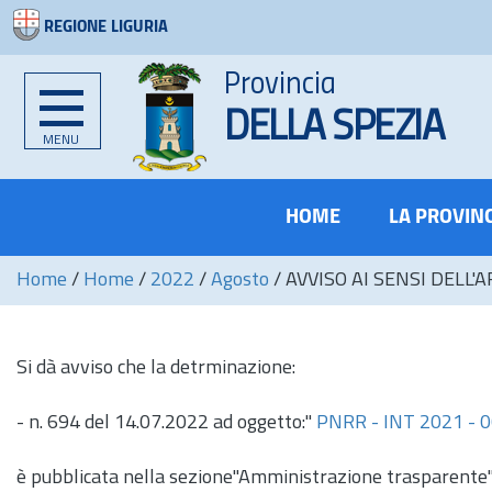
REGIONE LIGURIA
Provincia
DELLA SPEZIA
MENU
HOME
LA PROVIN
Home
/
Home
/
2022
/
Agosto
/
AVVISO AI SENSI DELL'A
Si dà avviso che la detrminazione:
-
n.
694 del 14.07.2022 ad oggetto:"
PNRR - INT 2021 -
è pubblicata nella sezione"Amministrazione trasparente