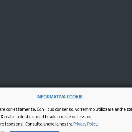
INFORMATIVA COOKIE
are correttamente. Con il tuo consenso, vorremmo utilizzare anche
co
a
X
in alto a destra, accetti solo i cookie necessari.
are i consensi. Consulta anche la nostra
Privacy Policy
.
tici
Partita Iva