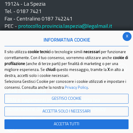
19124 - La Spezia
Tel. - 0187 7421
Fax - Centralino 0187 742241
PEC -
protocollo.provincia.laspezia@legalmail.it
x
INFORMATIVA COOKIE
Il sito utilizza
cookie tecnici
o tecnologie simili
necessari
per funzionare
correttamente. Con il tuo consenso, vorremmo utilizzare anche
cookie di
profilazione
(anche di terze parti) per finalità di marketing o per una
Seguici su:
migliore esperienza. Se
chiudi
questo messaggio, tramite la
X
in alto a
destra, accetti solo i cookie necessari.
Seleziona Gestisci Cookie per conoscere i cookie utilizzati e impostare i
consensi. Consulta anche la nostra
Privacy Policy
.
Come raggiungerci
Link Utili
GESTISCI COOKIE
IBAN e pagamenti informatici
Partita Iva
Dichiarazione di Accessibilita'
Cookies Policy
ACCETTA SOLO I NECESSARI
Privacy Policy
ACCETTA TUTTI
© 2021 Provincia della Spezia - Tutti i diritti riservati