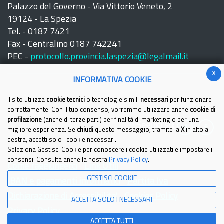
Palazzo del Governo - Via Vittorio Veneto, 2
19124 - La Spezia
Tel. - 0187 7421
Fax - Centralino 0187 742241
PEC -
protocollo.provincia.laspezia@legalmail.it
x
INFORMATIVA COOKIE
Il sito utilizza
cookie tecnici
o tecnologie simili
necessari
per funzionare
correttamente. Con il tuo consenso, vorremmo utilizzare anche
cookie di
profilazione
(anche di terze parti) per finalità di marketing o per una
Seguici su:
migliore esperienza. Se
chiudi
questo messaggio, tramite la
X
in alto a
destra, accetti solo i cookie necessari.
Seleziona Gestisci Cookie per conoscere i cookie utilizzati e impostare i
consensi. Consulta anche la nostra
Privacy Policy
.
Come raggiungerci
Link Utili
GESTISCI COOKIE
IBAN e pagamenti informatici
Partita Iva
Dichiarazione di Accessibilita'
Cookies Policy
ACCETTA SOLO I NECESSARI
Privacy Policy
ACCETTA TUTTI