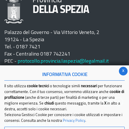
Provincia
DELLA SPEZIA
Palazzo del Governo - Via Vittorio Veneto, 2
19124 - La Spezia
Tel. - 0187 7421
Fax - Centralino 0187 742241
PEC -
protocollo.provincia.laspezia@legalmail.it
x
INFORMATIVA COOKIE
Il sito utilizza
cookie tecnici
o tecnologie simili
necessari
per funzionare
correttamente. Con il tuo consenso, vorremmo utilizzare anche
cookie di
profilazione
(anche di terze parti) per finalità di marketing o per una
Seguici su:
migliore esperienza. Se
chiudi
questo messaggio, tramite la
X
in alto a
destra, accetti solo i cookie necessari.
Seleziona Gestisci Cookie per conoscere i cookie utilizzati e impostare i
consensi. Consulta anche la nostra
Privacy Policy
.
Come raggiungerci
Link Utili