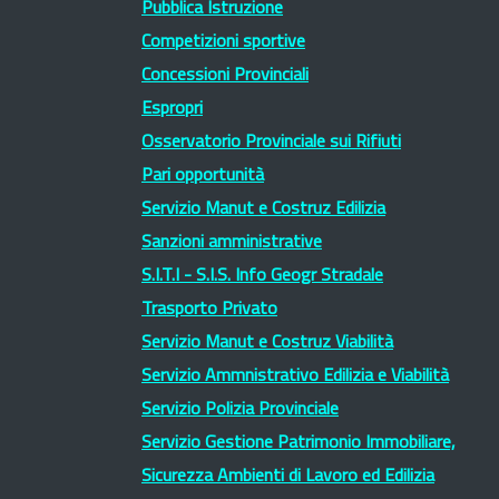
Pubblica Istruzione
Competizioni sportive
Concessioni Provinciali
Espropri
Osservatorio Provinciale sui Rifiuti
Pari opportunità
Servizio Manut e Costruz Edilizia
Sanzioni amministrative
S.I.T.I - S.I.S. Info Geogr Stradale
Trasporto Privato
Servizio Manut e Costruz Viabilità
Servizio Ammnistrativo Edilizia e Viabilità
Servizio Polizia Provinciale
Servizio Gestione Patrimonio Immobiliare,
Sicurezza Ambienti di Lavoro ed Edilizia