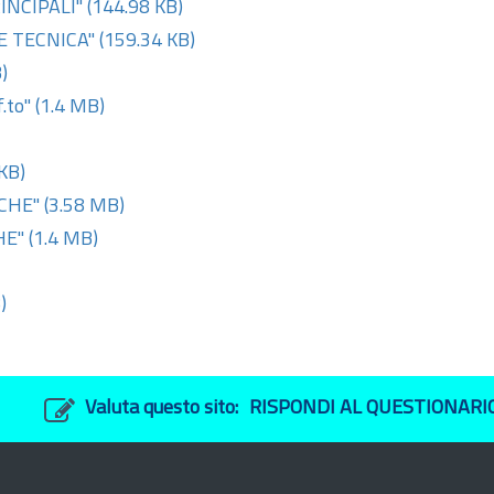
INCIPALI"
(144.98 KB)
NE TECNICA"
(159.34 KB)
)
.to"
(1.4 MB)
KB)
ICHE"
(3.58 MB)
HE"
(1.4 MB)
)
Valuta questo sito:
RISPONDI AL QUESTIONARI