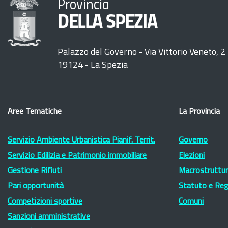
Provincia
DELLA SPEZIA
Palazzo del Governo - Via Vittorio Veneto, 2
19124 - La Spezia
Aree Tematiche
La Provincia
Servizio Ambiente Urbanistica Pianif. Territ.
Governo
Servizio Edilizia e Patrimonio immobiliare
Elezioni
Gestione Rifiuti
Macrostruttura
Pari opportunità
Statuto e Re
Competizioni sportive
Comuni
Sanzioni amministrative