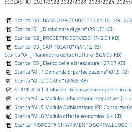
SCOLASTICI, 2021/2022,2022/2023, 2023/2024, 2024
Scarica "00_BANDO PROT 0021113 del 03_09_202
Scarica "01_Disciplinare di gara"
(291.71 KB)
Scarica "02_PROGETTO SERVIZIO"
(142.91 KB)
Scarica "03_CAPITOLATO"
(441.12 KB)
Scarica "04_Planimetrie della struttura"
(926.95 KB)
Scarica "05_Elenco delle attrezzature"
(27.07 KB)
Scarica "All. 1 Domanda di partecipazione"
(81.5 KB)
Scarica "All. 2 D.G.U.E "
(206.5 KB)
SCARICA "All. 3 Modulo Dichiarazione impresa ausilia
Scarica "All. 4 Modulo Dichiarazioni integrative"
(31.7
Scarica "All. 5 Modulo Dichiarazione RTI Consorzio Ge
Scarica "All. 6 Modulo offerta economica"
(44 KB)
Scarica "RISPOSTA CHIARIMENTO SOPRALLUOGO"
(