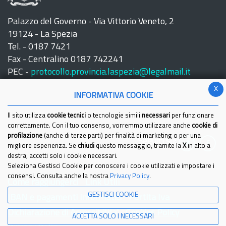
Palazzo del Governo - Via Vittorio Veneto, 2
19124 - La Spezia
Tel. - 0187 7421
Fax - Centralino 0187 742241
PEC -
protocollo.provincia.laspezia@legalmail.it
x
INFORMATIVA COOKIE
Il sito utilizza
cookie tecnici
o tecnologie simili
necessari
per funzionare
correttamente. Con il tuo consenso, vorremmo utilizzare anche
cookie di
profilazione
(anche di terze parti) per finalità di marketing o per una
Seguici su:
migliore esperienza. Se
chiudi
questo messaggio, tramite la
X
in alto a
destra, accetti solo i cookie necessari.
Seleziona Gestisci Cookie per conoscere i cookie utilizzati e impostare i
consensi. Consulta anche la nostra
Privacy Policy
.
Come raggiungerci
Link Utili
GESTISCI COOKIE
IBAN e pagamenti informatici
Partita Iva
Dichiarazione di Accessibilita'
Cookies Policy
ACCETTA SOLO I NECESSARI