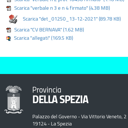
Scarica "verbale n 3 e n 4 firmato"
(4.38 MB)
Scarica "det_01250_13-12-2021"
(89.78 KB)
Scarica "CV BERNAVA"
(1.62 MB)
Scarica "allegati"
(169.5 KB)
Provincia
DELLA SPEZIA
Palazzo del Governo - Via Vittorio Veneto, 2
19124 - La Spezia