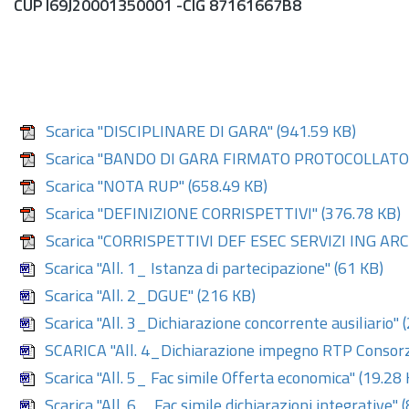
CUP I69J20001350001 -CIG 87161667B8
Scarica "DISCIPLINARE DI GARA"
(941.59 KB)
Scarica "BANDO DI GARA FIRMATO PROTOCOLLATO
Scarica "NOTA RUP"
(658.49 KB)
Scarica "DEFINIZIONE CORRISPETTIVI"
(376.78 KB)
Scarica "CORRISPETTIVI DEF ESEC SERVIZI ING AR
Scarica "All. 1_ Istanza di partecipazione"
(61 KB)
Scarica "All. 2_DGUE"
(216 KB)
Scarica "All. 3_Dichiarazione concorrente ausiliario"
(
SCARICA "All. 4_Dichiarazione impegno RTP Consorz
Scarica "All. 5_ Fac simile Offerta economica"
(19.28 
Scarica "All. 6 _ Fac simile dichiarazioni integrative"
(