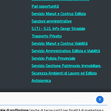
Pari opportunità
Servizio Manut e Costruz Edilizia
Sanzioni amministrative
S.I.T.I - S.I.S. Info Geogr Stradale
Trasporto Privato
Servizio Manut e Costruz Viabilità
Servizio Ammnistrativo Edilizia e Viabilità
Servizio Polizia Provinciale
Servizio Gestione Patrimonio Immobiliare,
Sicurezza Ambienti di Lavoro ed Edilizia
Antisismica
x
Seguici su:
okie di profilazione
(anche di terze parti) per finalità di marketing o