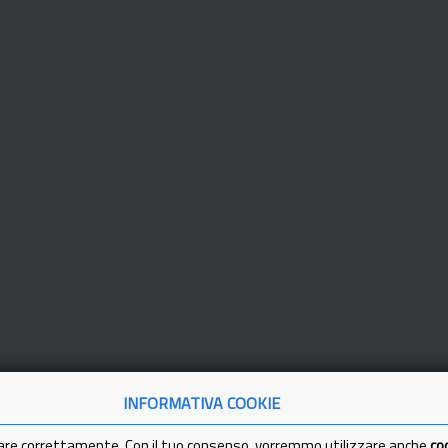
INFORMATIVA COOKIE
are correttamente. Con il tuo consenso, vorremmo utilizzare anche
co