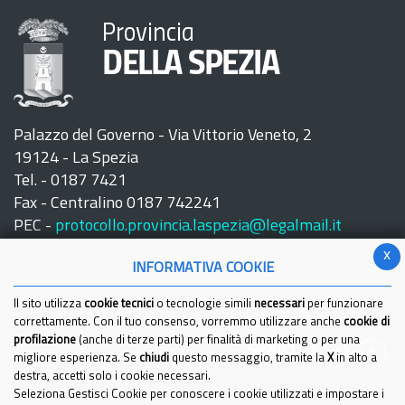
Provincia
DELLA SPEZIA
Palazzo del Governo - Via Vittorio Veneto, 2
19124 - La Spezia
Tel. - 0187 7421
Fax - Centralino 0187 742241
PEC -
protocollo.provincia.laspezia@legalmail.it
x
INFORMATIVA COOKIE
Il sito utilizza
cookie tecnici
o tecnologie simili
necessari
per funzionare
correttamente. Con il tuo consenso, vorremmo utilizzare anche
cookie di
profilazione
(anche di terze parti) per finalità di marketing o per una
Seguici su:
migliore esperienza. Se
chiudi
questo messaggio, tramite la
X
in alto a
destra, accetti solo i cookie necessari.
Seleziona Gestisci Cookie per conoscere i cookie utilizzati e impostare i