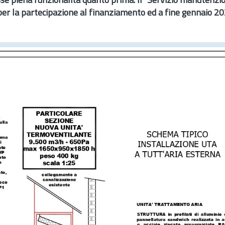
esse piena funzionalità quanto prima. Il "Servizio manutenzion
per la partecipazione al finanziamento ed a fine gennaio 2