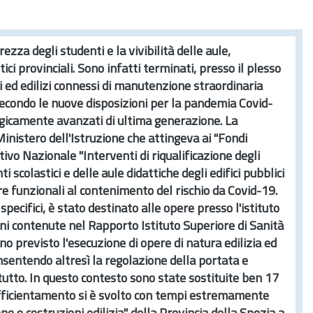
za degli studenti e la vivibilità delle aule,
ci provinciali. Sono infatti terminati, presso il plesso
ici ed edilizi connessi di manutenzione straordinaria
 secondo le nuove disposizioni per la pandemia Covid-
logicamente avanzati di ultima generazione. La
inistero dell'Istruzione che attingeva ai "Fondi
vo Nazionale "Interventi di riqualificazione degli
 scolastici e delle aule didattiche degli edifici pubblici
ure funzionali al contenimento del rischio da Covid-19.
cifici, è stato destinato alle opere presso l'istituto
ni contenute nel Rapporto Istituto Superiore di Sanità
o previsto l'esecuzione di opere di natura edilizia ed
onsentendo altresì la regolazione della portata e
 tutto. In questo contesto sono state sostituite ben 17
efficientamento si è svolto con tempi estremamente