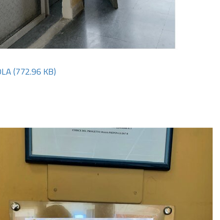
OLA
(772.96 KB)