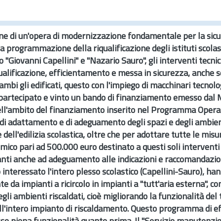
ne di un'opera di modernizzazione fondamentale per la sicurez
 programmazione della riqualificazione degli istituti scolasti
ico "Giovanni Capellini" e "Nazario Sauro", gli interventi tecn
riqualificazione, efficientamento e messa in sicurezza, anche
ambi gli edificati, questo con l'impiego di macchinari tecno
a partecipato e vinto un bando di finanziamento emesso dal M
ell'ambito del finanziamento inserito nel Programma Operati
nti di adattamento e di adeguamento degli spazi e degli ambienti
 dell'edilizia scolastica, oltre che per adottare tutte le mis
o pari ad 500.000 euro destinato a questi soli interventi spe
ianti anche ad adeguamento alle indicazioni e raccomandazio
nteressato l'intero plesso scolastico (Capellini-Sauro), hann
 da impianti a ricircolo in impianti a "tutt'aria esterna", c
gli ambienti riscaldati, cioè migliorando la funzionalità del
ell'intero impianto di riscaldamento. Questo programma di 