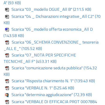
A"
(93 KB)
Scarica "03_modello DGUE_All B"
(211.5 KB)
Scarica "04 _ Dichiarazioni integrative_All C2"
(70
KB)
Scarica "05_modello offerta economica_All D
(143.58 KB)
Scarica "06_SCHEMA CONVENZIONE_ tesoreria
_ALL E_"
(105.52 KB)
Scarica "07_NOTA PER SPECIFICHE
TECNICHE_All F"
(453.31 KB)
Scarica "comunicazione seduta pubblica"
(154.32
KB)
Scarica "Risposta chiarimento N. 1"
(139.43 KB)
Scarica "VERBALE N. 1"
(525.46 KB)
Scarica "determina aggiudicazione"
(72.39 KB)
Scarica "VERBALE DI EFFICACIA PROT 0007884