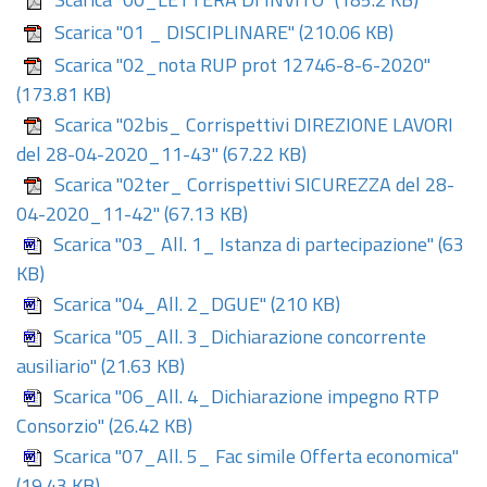
Scarica "00_LETTERA DI INVITO"
(185.2 KB)
Scarica "01 _ DISCIPLINARE"
(210.06 KB)
Scarica "02_nota RUP prot 12746-8-6-2020"
(173.81 KB)
Scarica "02bis_ Corrispettivi DIREZIONE LAVORI
del 28-04-2020_11-43"
(67.22 KB)
Scarica "02ter_ Corrispettivi SICUREZZA del 28-
04-2020_11-42"
(67.13 KB)
Scarica "03_ All. 1_ Istanza di partecipazione"
(63
KB)
Scarica "04_All. 2_DGUE"
(210 KB)
Scarica "05_All. 3_Dichiarazione concorrente
ausiliario"
(21.63 KB)
Scarica "06_All. 4_Dichiarazione impegno RTP
Consorzio"
(26.42 KB)
Scarica "07_All. 5_ Fac simile Offerta economica"