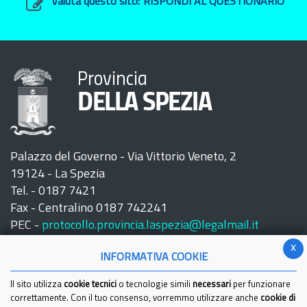
Valuta questo sito:
RISPONDI AL QUESTIONARIO
Provincia
DELLA SPEZIA
Palazzo del Governo - Via Vittorio Veneto, 2
19124 - La Spezia
Tel. - 0187 7421
Fax - Centralino 0187 742241
PEC -
protocollo.provincia.laspezia@legalmail.it
x
INFORMATIVA COOKIE
Il sito utilizza
cookie tecnici
o tecnologie simili
necessari
per funzionare
correttamente. Con il tuo consenso, vorremmo utilizzare anche
cookie di