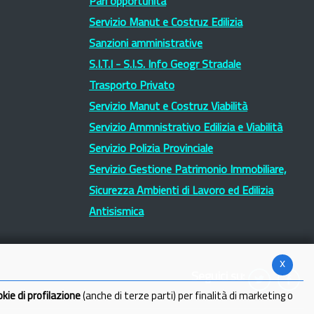
Pari opportunità
Servizio Manut e Costruz Edilizia
Sanzioni amministrative
S.I.T.I - S.I.S. Info Geogr Stradale
Trasporto Privato
Servizio Manut e Costruz Viabilità
Servizio Ammnistrativo Edilizia e Viabilità
Servizio Polizia Provinciale
Servizio Gestione Patrimonio Immobiliare,
Sicurezza Ambienti di Lavoro ed Edilizia
Antisismica
x
Seguici su:
okie di profilazione
(anche di terze parti) per finalità di marketing o