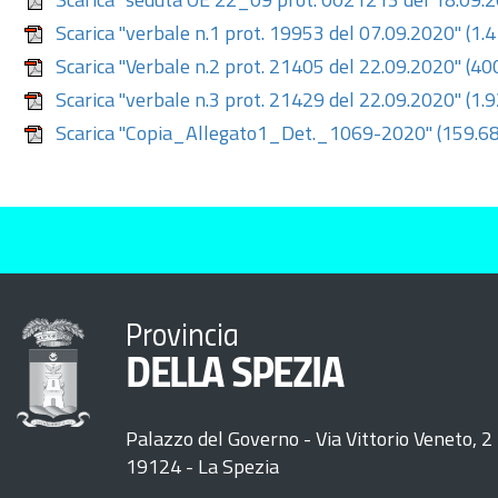
Scarica "seduta OE 22_09 prot. 0021213 del 18.09.
Scarica "verbale n.1 prot. 19953 del 07.09.2020"
(1.
Scarica "Verbale n.2 prot. 21405 del 22.09.2020"
(40
Scarica "verbale n.3 prot. 21429 del 22.09.2020"
(1.
Scarica "Copia_Allegato1_Det._1069-2020"
(159.68
Provincia
DELLA SPEZIA
Palazzo del Governo - Via Vittorio Veneto, 2
19124 - La Spezia