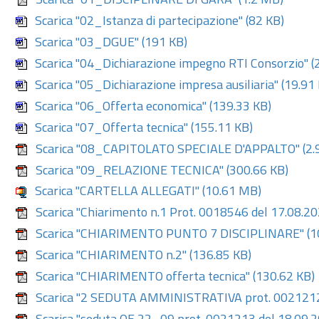
Scarica "01_DISCIPLINARE DI GARA"
(1.2 MB)
Scarica "02_Istanza di partecipazione"
(82 KB)
Scarica "03_DGUE"
(191 KB)
Scarica "04_Dichiarazione impegno RTI Consorzio"
(
Scarica "05_Dichiarazione impresa ausiliaria"
(19.91 
Scarica "06_Offerta economica"
(139.33 KB)
Scarica "07_Offerta tecnica"
(155.11 KB)
Scarica "08_CAPITOLATO SPECIALE D'APPALTO"
(2.
Scarica "09_RELAZIONE TECNICA"
(300.66 KB)
Scarica "CARTELLA ALLEGATI"
(10.61 MB)
Scarica "Chiarimento n.1 Prot. 0018546 del 17.08.2
Scarica "CHIARIMENTO PUNTO 7 DISCIPLINARE"
(1
Scarica "CHIARIMENTO n.2"
(136.85 KB)
Scarica "CHIARIMENTO offerta tecnica"
(130.62 KB)
Scarica "2 SEDUTA AMMINISTRATIVA prot. 0021212