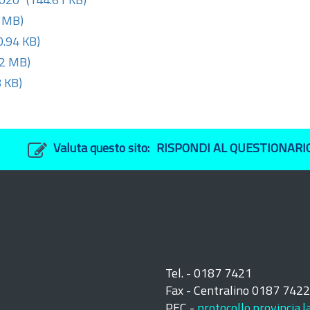
2020"
(144.61 KB)
4 MB)
0.94 KB)
92 MB)
 KB)
Valuta questo sito:
RISPONDI AL QUESTIONARI
Tel. - 0187 7421
Fax - Centralino 0187 742
PEC -
protocollo.provincia.