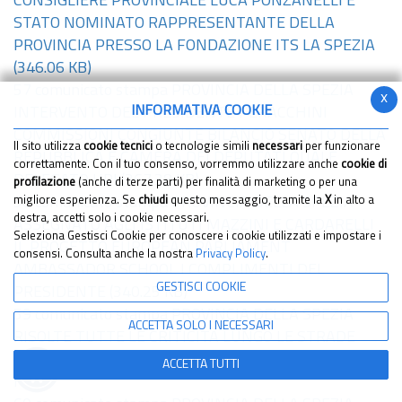
CONSIGLIERE PROVINCIALE LUCA PONZANELLI È
STATO NOMINATO RAPPRESENTANTE DELLA
PROVINCIA PRESSO LA FONDAZIONE ITS LA SPEZIA
(346.06 KB)
57 comunicato stampa PROVINCIA DELLA SPEZIA
x
INFORMATIVA COOKIE
INTERVENTO DEL PRESIDENTE PERACCHINI
COMMISSIONI CONGIUNTE BILANCIO SENATO DELLA
Il sito utilizza
cookie tecnici
o tecnologie simili
necessari
per funzionare
REPUBBLICA E CAMERA DEI DEPUTATI QUALE
correttamente. Con il tuo consenso, vorremmo utilizzare anche
cookie di
DELEGATO UPI
(367.38 KB)
profilazione
(anche di terze parti) per finalità di marketing o per una
58 comunicato stampa PROVINCIA DELLA SPEZIA
migliore esperienza. Se
chiudi
questo messaggio, tramite la
X
in alto a
destra, accetti solo i cookie necessari.
ASSEGNATO AGLI ISTITUTI MAZZINI E CARDARELLI
Seleziona Gestisci Cookie per conoscere i cookie utilizzati e impostare i
IL PROGETTO EUROPEAN PARLIAMENT
consensi. Consulta anche la nostra
Privacy Policy
.
AMBASSADOR SCHOOL I COMPLIMENTI DEL
GESTISCI COOKIE
PRESIDENTE
(340.25 KB)
59 comunicato stampa PROVINCIA DELLA SPEZIA
ACCETTA SOLO I NECESSARI
RISOLTE TUTTE LE CRITICITÀ LUNGO LE STRADE
PROVINCIALI DEL TERRITORIO DI FRAMURA
(849.59
ACCETTA TUTTI
KB)