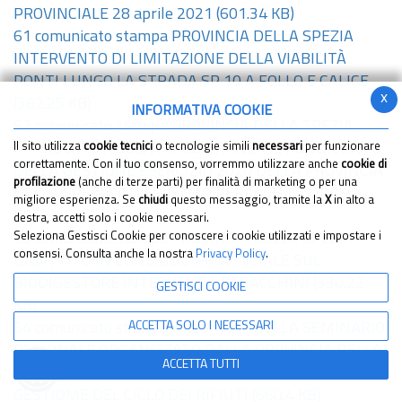
PROVINCIALE 28 aprile 2021
(601.34 KB)
61 comunicato stampa PROVINCIA DELLA SPEZIA
INTERVENTO DI LIMITAZIONE DELLA VIABILITÀ
PONTI LUNGO LA STRADA SP 10 A FOLLO E CALICE
x
(362.25 KB)
INFORMATIVA COOKIE
62 comunicato stampa PROVINCIA DELLA SPEZIA
APPROVATO A SOLA MAGGIORANZA IL RENDICONTO
Il sito utilizza
cookie tecnici
o tecnologie simili
necessari
per funzionare
correttamente. Con il tuo consenso, vorremmo utilizzare anche
cookie di
DELLA GESTIONE ESERCIZIO 2020 DELLA PROVINCIA
profilazione
(anche di terze parti) per finalità di marketing o per una
DELLA SPEZIA INTERVENTO PERACCHINI
(708.92
migliore esperienza. Se
chiudi
questo messaggio, tramite la
X
in alto a
KB)
destra, accetti solo i cookie necessari.
63 comunicato stampa PROVINCIA DELLA SPEZIA
Seleziona Gestisci Cookie per conoscere i cookie utilizzati e impostare i
consensi. Consulta anche la nostra
Privacy Policy
.
DIBATTITO IN CONSIGLIO PROVINCIALE SUL
BIODIGESTORE INTERVENTO PERACCHINI
(330.22
GESTISCI COOKIE
KB)
ACCETTA SOLO I NECESSARI
64 comunicato stampa PROVINCIA DELLA SEMINARIO
REGIONALE ORGANIZZATO DALLA PROVINCIA DELLA
ACCETTA TUTTI
SPEZIA PER AFFRONTARE LE ULTIME NOVITÀ SULLA
GESTIOME DEL CICLO DEI RIFIUTI
(660.4 KB)