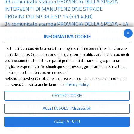
33 comunicato stampa PROVINCIA DELLA SPEZIA
INTERVENTI DI MANUTENZIONE STRADE
PROVINCIALI SP 38 E SP 15
(531.4 KB)
34 comunicato stampa PROVINCIA DELLA SPEZIA - LA
PROVINCIA DELLA SPEZIA PROMUOVE IL "PROGETTO
x
INFORMATIVA COOKIE
SPERIMENTALE - CORSO DI EUROPROGETTAZIONE"
(1 MB)
Il sito utilizza
cookie tecnici
o tecnologie simili
necessari
per funzionare
35 comunicato stampa PROVINCIA DELLA SPEZIA
correttamente. Con il tuo consenso, vorremmo utilizzare anche
cookie di
ATTIVAZIONE CIRCOLAZIONE TEMPORANEA A SENSO
profilazione
(anche di terze parti) per finalità di marketing o per una
migliore esperienza. Se
chiudi
questo messaggio, tramite la
X
in alto a
UNICO ALTERNATO LUNGO LA STRADA PROVINCIALE
destra, accetti solo i cookie necessari.
N.31 DELLA RIPA
(326.96 KB)
Seleziona Gestisci Cookie per conoscere i cookie utilizzati e impostare i
36 comunicato stampa PROVINCIA DELLA SPEZIA
consensi. Consulta anche la nostra
Privacy Policy
.
FINANZIATI SEI NUOVI PROGETTI OPERATIVI, PER
GESTISCI COOKIE
INTERVENTI DI MIGLIORAMENTO E MESSA A
NORMA DEGLI EDIFICI SCOLASTICI
(1.03 MB)
ACCETTA SOLO I NECESSARI
37 comunicato stampa PROVINCIA DELLA SPEZIA
FALSO MESSAGGIO DIFFUSO SU TEMATICHE COVID
ACCETTA TUTTI
(637.53 KB)