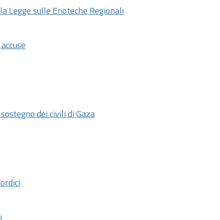
lla Legge sulle Enoteche Regionali
e accuse
stegno dei civili di Gaza
ordici
i