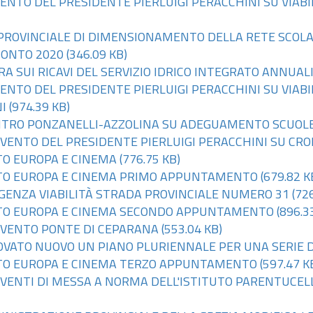
RVENTO DEL PRESIDENTE PIERLUIGI PERACCHINI SU VIAB
O PROVINCIALE DI DIMENSIONAMENTO DELLA RETE SCOL
ICONTO 2020
(346.09 KB)
ERA SUI RICAVI DEL SERVIZIO IDRICO INTEGRATO ANNUAL
RVENTO DEL PRESIDENTE PIERLUIGI PERACCHINI SU VIAB
I
(974.39 KB)
NCONTRO PONZANELLI-AZZOLINA SU ADEGUAMENTO SCUOL
ERVENTO DEL PRESIDENTE PIERLUIGI PERACCHINI SU CR
NTO EUROPA E CINEMA
(776.75 KB)
VENTO EUROPA E CINEMA PRIMO APPUNTAMENTO
(679.82 K
RGENZA VIABILITÀ STRADA PROVINCIALE NUMERO 31
(726
VENTO EUROPA E CINEMA SECONDO APPUNTAMENTO
(896.3
ERVENTO PONTE DI CEPARANA
(553.04 KB)
ROVATO NUOVO UN PIANO PLURIENNALE PER UNA SERIE D
VENTO EUROPA E CINEMA TERZO APPUNTAMENTO
(597.47 K
ERVENTI DI MESSA A NORMA DELL'ISTITUTO PARENTUCEL