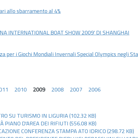
trari allo sbarramento al 4%
HINA INTERNATIONAL BOAT SHOW 2009' DI SHANGHAI
nza per i Giochi Mondiali Invernali Special Olympics negli Sta
011
2010
2009
2008
2007
2006
TRO SU TURISMO IN LIGURIA
(102.32 KB)
À PIANO D'AREA DEI RIFIUTI
(556.08 KB)
VOCAZIONE CONFERENZA STAMPA ATO IDRICO
(298.72 KB)