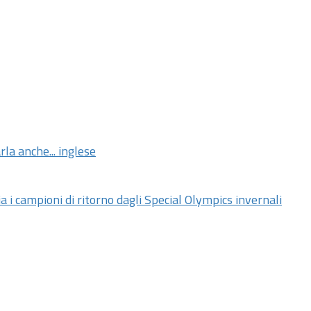
la anche... inglese
campioni di ritorno dagli Special Olympics invernali