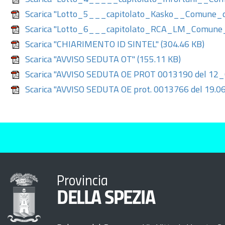
Scarica "Lotto_5___capitolato_Kasko__Comune_d
Scarica "Lotto_6___capitolato_RCA_LM_Comune_
Scarica "CHIARIMENTO ID SINTEL"
(304.46 KB)
Scarica "AVVISO SEDUTA OT"
(155.11 KB)
Scarica "AVVISO SEDUTA OE PROT 0013190 del 12
Scarica "AVVISO SEDUTA OE prot. 0013766 del 19.0
Provincia
DELLA SPEZIA