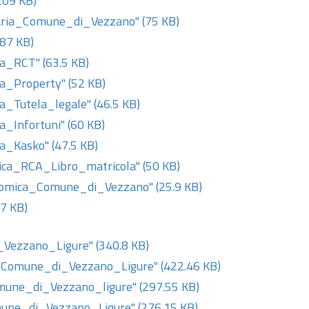
209 KB)
aria_Comune_di_Vezzano"
(75 KB)
.87 KB)
ca_RCT"
(63.5 KB)
a_Property"
(52 KB)
a_Tutela_legale"
(46.5 KB)
a_Infortuni"
(60 KB)
ca_Kasko"
(47.5 KB)
ica_RCA_Libro_matricola"
(50 KB)
nomica_Comune_di_Vezzano"
(25.9 KB)
.7 KB)
_Vezzano_Ligure"
(340.8 KB)
y_Comune_di_Vezzano_Ligure"
(422.46 KB)
mune_di_Vezzano_ligure"
(297.55 KB)
mune_di_Vezzano_Ligure"
(276.15 KB)