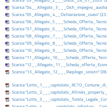
Scarica "03_Allegato_2___DGUE_24_01_2020"
(
Scarica "04__Allegato_3___Dich_impegno_ausili
Scarica "05_Allegato_4__Dichiarazione_coass"
(23
Scarica "06_Allegato_5___Scheda_Offerta_Tecni
Scarica "07_Allegato_6___Scheda_Offerta_Tecnic
Scarica "08_Allegato_7___Scheda_Offerta_Tecnic
Scarica "09_Allegato_8___Scheda_Offerta_Tecnic
Scarica "10_Allegato_9___Scheda_Offerta_Tecni
Scarica "11_Allegato_10___Scheda_Offerta_Tecn
Scarica "12__Allegato_11__Scheda_offerta_Eco
Scarica "13_Allegato_12___Riepilogo_sinistri"
(38
Scarica "Lotto_1___capitolato_RCTO_Comune_di
Scarica "Lotto_2___capitolato_Allrisks_propert
Scarica "Lotto_3___capitolato_Tutela_Legale_Co
Scarica "Lotto_4_____capitolato_Infortuni__Co