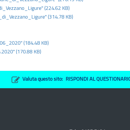
i_Vezzano_Ligure"
(224.62 KB)
di_Vezzano_Ligure"
(314.78 KB)
_06_2020"
(184.48 KB)
6.2020"
(170.88 KB)
Valuta questo sito:
RISPONDI AL QUESTIONARI