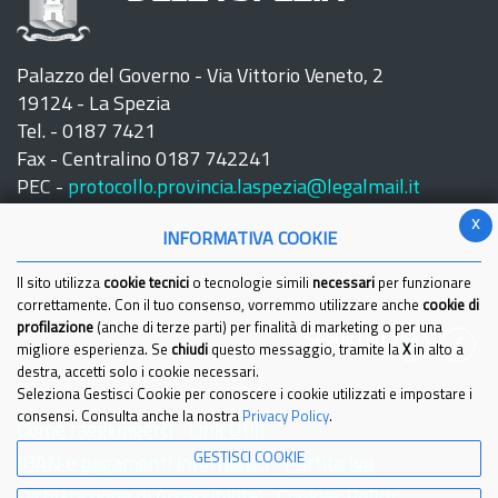
Palazzo del Governo - Via Vittorio Veneto, 2
19124 - La Spezia
Tel. - 0187 7421
Fax - Centralino 0187 742241
PEC -
protocollo.provincia.laspezia@legalmail.it
x
INFORMATIVA COOKIE
Il sito utilizza
cookie tecnici
o tecnologie simili
necessari
per funzionare
correttamente. Con il tuo consenso, vorremmo utilizzare anche
cookie di
profilazione
(anche di terze parti) per finalità di marketing o per una
Seguici su:
migliore esperienza. Se
chiudi
questo messaggio, tramite la
X
in alto a
destra, accetti solo i cookie necessari.
Seleziona Gestisci Cookie per conoscere i cookie utilizzati e impostare i
consensi. Consulta anche la nostra
Privacy Policy
.
Come raggiungerci
Link Utili
GESTISCI COOKIE
IBAN e pagamenti informatici
Partita Iva