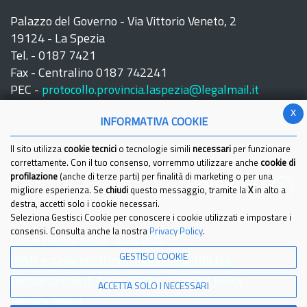
Palazzo del Governo - Via Vittorio Veneto, 2
19124 - La Spezia
Tel. - 0187 7421
Fax - Centralino 0187 742241
PEC -
protocollo.provincia.laspezia@legalmail.it
x
INFORMATIVA COOKIE
Il sito utilizza
cookie tecnici
o tecnologie simili
necessari
per funzionare
correttamente. Con il tuo consenso, vorremmo utilizzare anche
cookie di
profilazione
(anche di terze parti) per finalità di marketing o per una
Seguici su:
migliore esperienza. Se
chiudi
questo messaggio, tramite la
X
in alto a
destra, accetti solo i cookie necessari.
Seleziona Gestisci Cookie per conoscere i cookie utilizzati e impostare i
consensi. Consulta anche la nostra
Privacy Policy
.
Come raggiungerci
Link Utili
GESTISCI COOKIE
IBAN e pagamenti informatici
Partita Iva
Dichiarazione di Accessibilita'
Cookies Policy
ACCETTA SOLO I NECESSARI
Privacy Policy