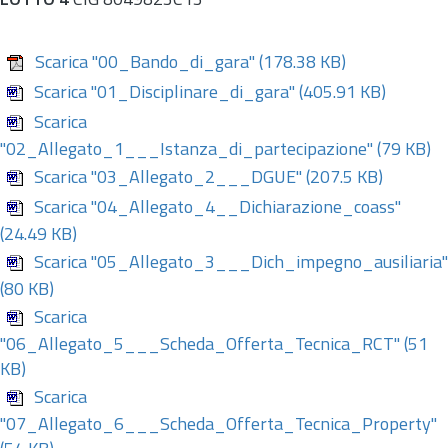
LOTTO 4
CIG 8049823C13
Scarica "00_Bando_di_gara"
(178.38 KB)
Scarica "01_Disciplinare_di_gara"
(405.91 KB)
Scarica
"02_Allegato_1___Istanza_di_partecipazione"
(79 KB)
Scarica "03_Allegato_2___DGUE"
(207.5 KB)
Scarica "04_Allegato_4__Dichiarazione_coass"
(24.49 KB)
Scarica "05_Allegato_3___Dich_impegno_ausiliaria"
(80 KB)
Scarica
"06_Allegato_5___Scheda_Offerta_Tecnica_RCT"
(51
KB)
Scarica
"07_Allegato_6___Scheda_Offerta_Tecnica_Property"