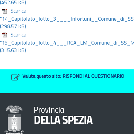
(452.65 KB)
Scarica
"14_Capitolato_lotto_3____Infortuni__Comune_di_S
(298.57 KB)
Scarica
"15_Capitolato_lotto_4___RCA_LM_Comune_di_SS_M
(315.63 KB)
Valuta questo sito:
RISPONDI AL QUESTIONARIO
Provincia
DELLA SPEZIA