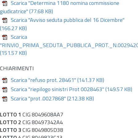
Scarica "Determina 1180 nomina commissione
giudicatrice"
(77.68 KB)
Scarica "Avviso seduta pubblica del 16 Dicembre"
(166.27 KB)
Scarica
"RINVIO_PRIMA_SEDUTA_PUBBLICA_PROT._N.002942
(151.57 KB)
CHIARIMENTI
Scarica "refuso prot. 28461"
(141.37 KB)
Scarica "riepilogo sinistri Prot 0028463"
(149.57 KB)
Scarica "prot .0027868"
(212.38 KB)
LOTTO 1
CIG 8049608AA7
LOTTO 2
CIG 80497342A4
LOTTO 3
CIG 8049805D38