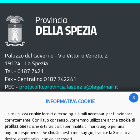
Provincia
DELLA SPEZIA
Palazzo del Governo - Via Vittorio Veneto, 2
19124 - La Spezia
Tel. - 0187 7421
Fax - Centralino 0187 742241
PEC -
protocollo.provincia.laspezia@legalmail.it
x
INFORMATIVA COOKIE
Il sito utilizza
cookie tecnici
o tecnologie simili
necessari
per funzionare
correttamente. Con il tuo consenso, vorremmo utilizzare anche
cookie di
profilazione
(anche di terze parti) per finalità di marketing o per una
Seguici su:
migliore esperienza. Se
chiudi
questo messaggio, tramite la
X
in alto a
destra, accetti solo i cookie necessari.