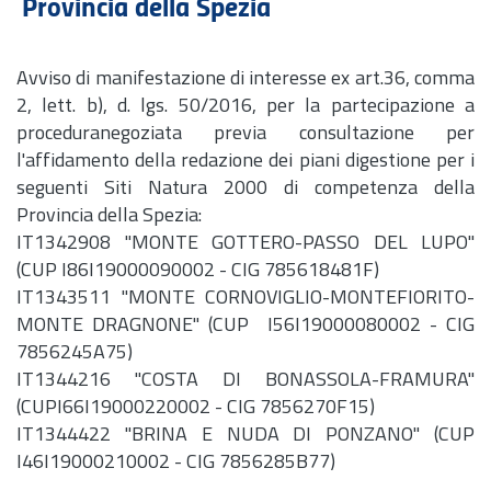
Provincia della Spezia
Avviso di manifestazione di interesse ex
art.
36, comma
2, lett. b), d. lgs. 50/2016, per la partecipazione a
proceduranegoziata previa consultazione per
l'affidamento della redazione dei piani digestione per i
seguenti Siti Natura 2000 di competenza della
Provincia della Spezia:
IT1342908 "MONTE GOTTERO-PASSO DEL LUPO"
(CUP I86I19000090002 - CIG 785618481F)
IT1343511 "MONTE CORNOVIGLIO-MONTEFIORITO-
MONTE DRAGNONE" (CUP I56I19000080002 - CIG
7856245A75)
IT1344216 "COSTA DI BONASSOLA-FRAMURA"
(CUPI66I19000220002 - CIG 7856270F15)
IT1344422 "BRINA E NUDA DI PONZANO" (CUP
I46I19000210002 - CIG 7856285B77)