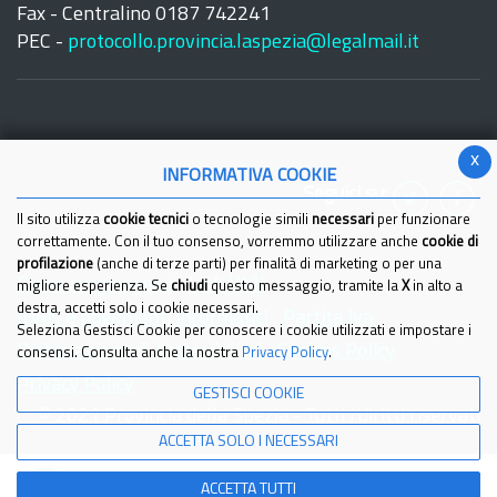
Fax - Centralino 0187 742241
PEC -
protocollo.provincia.laspezia@legalmail.it
x
INFORMATIVA COOKIE
Seguici su:
Il sito utilizza
cookie tecnici
o tecnologie simili
necessari
per funzionare
correttamente. Con il tuo consenso, vorremmo utilizzare anche
cookie di
profilazione
(anche di terze parti) per finalità di marketing o per una
Come raggiungerci
Link Utili
migliore esperienza. Se
chiudi
questo messaggio, tramite la
X
in alto a
destra, accetti solo i cookie necessari.
IBAN e pagamenti informatici
Partita Iva
Seleziona Gestisci Cookie per conoscere i cookie utilizzati e impostare i
Dichiarazione di Accessibilita'
Cookies Policy
consensi. Consulta anche la nostra
Privacy Policy
.
Privacy Policy
GESTISCI COOKIE
© 2021 Provincia della Spezia - Tutti i diritti riservati
ACCETTA SOLO I NECESSARI
ACCETTA TUTTI