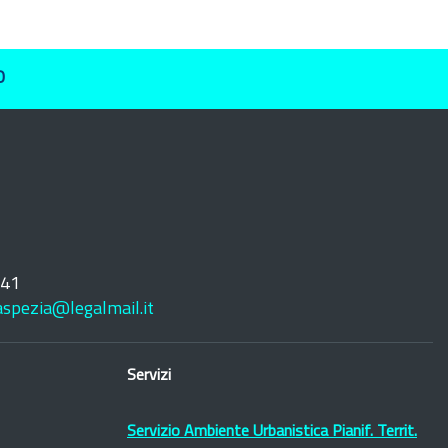
O
241
laspezia@legalmail.it
Servizi
Servizio Ambiente Urbanistica Pianif. Territ.