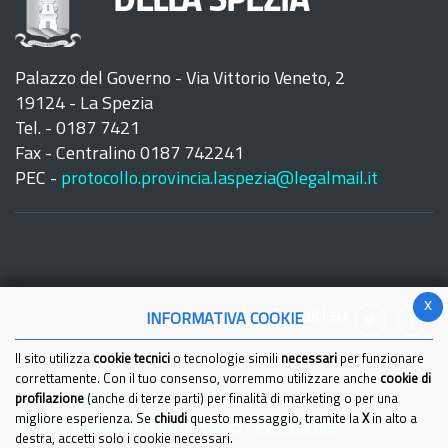
DELLA SPEZIA
Palazzo del Governo - Via Vittorio Veneto, 2
19124 - La Spezia
Tel. - 0187 7421
Fax - Centralino 0187 742241
PEC -
protocollo.provincia.laspezia@legalmail.it
x
Seguici su:
INFORMATIVA COOKIE
Il sito utilizza
cookie tecnici
o tecnologie simili
necessari
per funzionare
correttamente. Con il tuo consenso, vorremmo utilizzare anche
cookie di
Come raggiungerci
Link Utili
profilazione
(anche di terze parti) per finalità di marketing o per una
migliore esperienza. Se
chiudi
questo messaggio, tramite la
X
in alto a
IBAN e pagamenti informatici
Partita Iva
destra, accetti solo i cookie necessari.