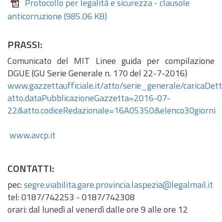
Protocollo per legalità e sicurezza - clausole
anticorruzione
(985.06 KB)
PRASSI:
Comunicato del MIT Linee guida per compilazione
DGUE (GU Serie Generale
n.
170 del 22-7-2016)
www.gazzettaufficiale.it/atto/serie_generale/caricaDett
atto.dataPubblicazioneGazzetta=2016-07-
22&atto.codiceRedazionale=16A05350&elenco30giorni
www.avcp.it
CONTATTI:
pec:
segre.viabilita.gare.provincia.laspezia@legalmail.it
tel: 0187/742253 - 0187/742308
orari: dal lunedì al venerdì dalle ore 9 alle ore 12