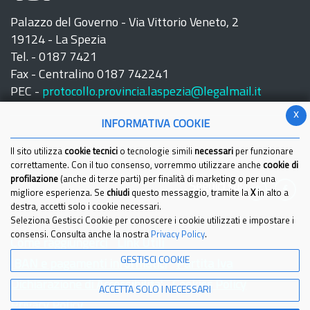
Palazzo del Governo - Via Vittorio Veneto, 2
19124 - La Spezia
Tel. - 0187 7421
Fax - Centralino 0187 742241
PEC -
protocollo.provincia.laspezia@legalmail.it
x
INFORMATIVA COOKIE
Il sito utilizza
cookie tecnici
o tecnologie simili
necessari
per funzionare
correttamente. Con il tuo consenso, vorremmo utilizzare anche
cookie di
profilazione
(anche di terze parti) per finalità di marketing o per una
Seguici su:
migliore esperienza. Se
chiudi
questo messaggio, tramite la
X
in alto a
destra, accetti solo i cookie necessari.
Seleziona Gestisci Cookie per conoscere i cookie utilizzati e impostare i
consensi. Consulta anche la nostra
Privacy Policy
.
Come raggiungerci
Link Utili
GESTISCI COOKIE
IBAN e pagamenti informatici
Partita Iva
Dichiarazione di Accessibilita'
Cookies Policy
ACCETTA SOLO I NECESSARI
Privacy Policy