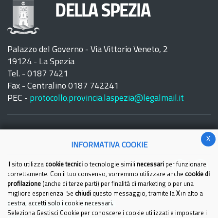
DELLA SPEZIA
Palazzo del Governo - Via Vittorio Veneto, 2
19124 - La Spezia
Tel. - 0187 7421
Fax - Centralino 0187 742241
PEC -
protocollo.provincia.laspezia@legalmail.it
x
INFORMATIVA COOKIE
Seguici su:
Il sito utilizza
cookie tecnici
o tecnologie simili
necessari
per funzionare
correttamente. Con il tuo consenso, vorremmo utilizzare anche
cookie di
profilazione
(anche di terze parti) per finalità di marketing o per una
migliore esperienza. Se
chiudi
questo messaggio, tramite la
X
in alto a
Come raggiungerci
destra, accetti solo i cookie necessari.
Link Utili
Seleziona Gestisci Cookie per conoscere i cookie utilizzati e impostare i