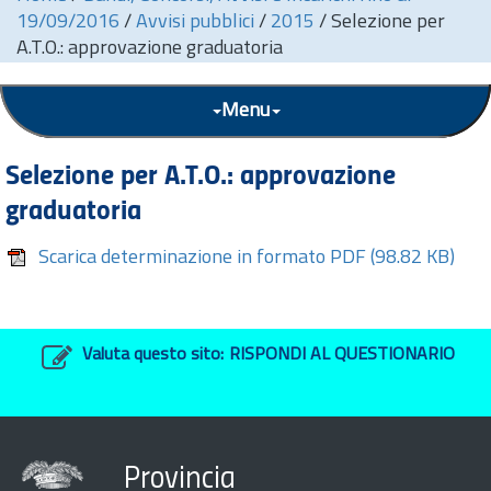
19/09/2016
/
Avvisi pubblici
/
2015
/
Selezione per
A.T.O.: approvazione graduatoria
Menu
Selezione per A.T.O.: approvazione
graduatoria
Scarica determinazione in formato PDF
(98.82 KB)
Valuta questo sito:
RISPONDI AL QUESTIONARIO
Provincia