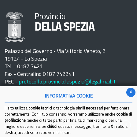
Provincia
DELLA SPEZIA
Palazzo del Governo - Via Vittorio Veneto, 2
19124 - La Spezia
Tel. - 0187 7421
Fax - Centralino 0187 742241
PEC -
protocollo.provincia.laspezia@legalmail.it
x
INFORMATIVA COOKIE
Il sito utilizza
cookie tecnici
o tecnologie simili
necessari
per funzionare
correttamente. Con il tuo consenso, vorremmo utilizzare anche
cookie di
profilazione
(anche di terze parti) per finalità di marketing o per una
Seguici su:
migliore esperienza. Se
chiudi
questo messaggio, tramite la
X
in alto a
destra, accetti solo i cookie necessari.