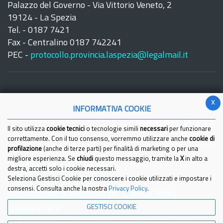
Palazzo del Governo - Via Vittorio Veneto, 2
19124 - La Spezia
Tel. - 0187 7421
Fax - Centralino 0187 742241
PEC -
protocollo.provincia.laspezia@legalmail.it
x
INFORMATIVA COOKIE
Seguici su:
Il sito utilizza
cookie tecnici
o tecnologie simili
necessari
per funzionare
correttamente. Con il tuo consenso, vorremmo utilizzare anche
cookie di
profilazione
(anche di terze parti) per finalità di marketing o per una
migliore esperienza. Se
chiudi
questo messaggio, tramite la
X
in alto a
Come raggiungerci
Link Utili
destra, accetti solo i cookie necessari.
IBAN e pagamenti informatici
Partita Iva
Seleziona Gestisci Cookie per conoscere i cookie utilizzati e impostare i
consensi. Consulta anche la nostra
Privacy Policy
.
Dichiarazione di Accessibilita'
Cookies Policy
GESTISCI COOKIE
Privacy Policy