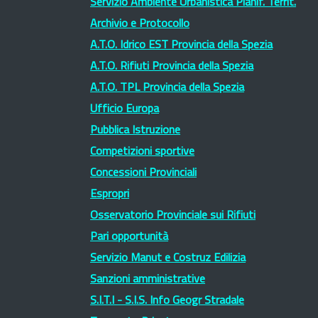
Servizio Ambiente Urbanistica Pianif. Territ.
Archivio e Protocollo
A.T.O. Idrico EST Provincia della Spezia
A.T.O. Rifiuti Provincia della Spezia
A.T.O. TPL Provincia della Spezia
Ufficio Europa
Pubblica Istruzione
Competizioni sportive
Concessioni Provinciali
Espropri
Osservatorio Provinciale sui Rifiuti
Pari opportunità
Servizio Manut e Costruz Edilizia
Sanzioni amministrative
S.I.T.I - S.I.S. Info Geogr Stradale