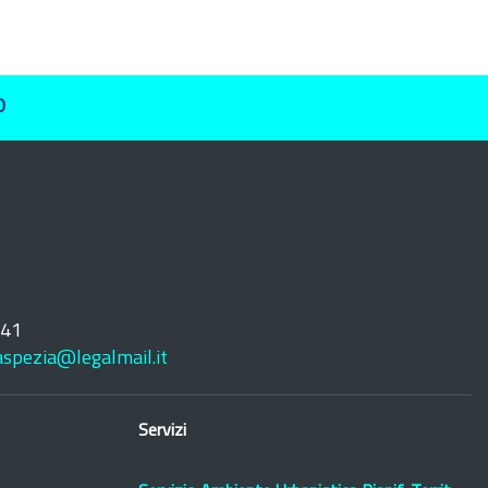
O
241
laspezia@legalmail.it
Servizi