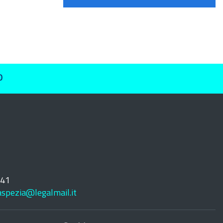
O
241
laspezia@legalmail.it