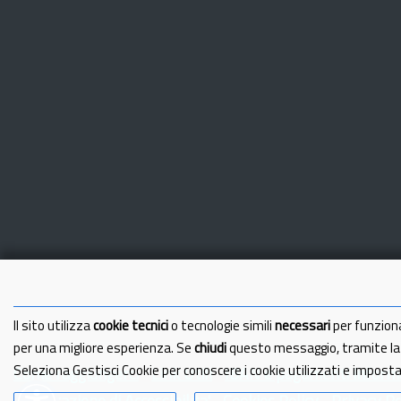
Il sito utilizza
cookie tecnici
o tecnologie simili
necessari
per funzion
per una migliore esperienza. Se
chiudi
questo messaggio, tramite l
Seleziona Gestisci Cookie per conoscere i cookie utilizzati e impost
Come raggiungerci
Link Utili
IBAN e pagamenti informa