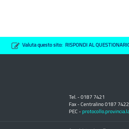
Valuta questo sito:
RISPONDI AL QUESTIONARI
Tel. - 0187 7421
Fax - Centralino 0187 742
PEC -
protocollo.provincia.