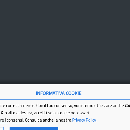
INFORMATIVA COOKIE
are correttamente. Con il tuo consenso, vorremmo utilizzare anche
co
a
X
in alto a destra, accetti solo i cookie necessari.
are i consensi. Consulta anche la nostra
Privacy Policy
.
tici
Partita Iva