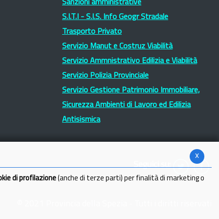
Sanzioni amministrative
S.I.T.I - S.I.S. Info Geogr Stradale
Trasporto Privato
Servizio Manut e Costruz Viabilità
Servizio Ammnistrativo Edilizia e Viabilità
Servizio Polizia Provinciale
Servizio Gestione Patrimonio Immobiliare,
Sicurezza Ambienti di Lavoro ed Edilizia
Antisismica
x
Seguici su:
okie di profilazione
(anche di terze parti) per finalità di marketing o
© 2021 Provincia della Spezia - Tutti i diritti riservati